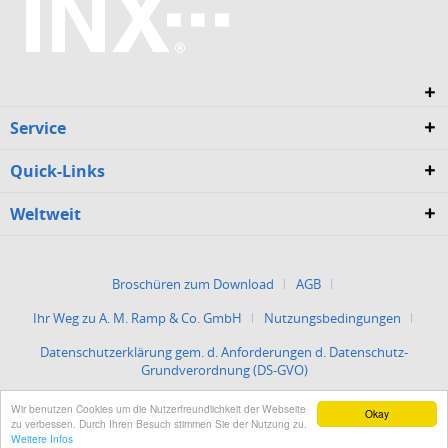
Service
Quick-Links
Weltweit
Broschüren zum Download
AGB
Ihr Weg zu A. M. Ramp & Co. GmbH
Nutzungsbedingungen
Datenschutzerklärung gem. d. Anforderungen d. Datenschutz-
Grundverordnung (DS-GVO)
Wir benutzen Cookies um die Nutzerfreundlichkeit der Webseite
Okay
Impressum
zu verbessen. Durch Ihren Besuch stimmen Sie der Nutzung zu.
Weitere Infos
Copyright © 2025 A. M. Ramp & Co. GmbH