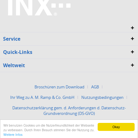
Service
Quick-Links
Weltweit
Broschüren zum Download
AGB
Ihr Weg zu A. M. Ramp & Co. GmbH
Nutzungsbedingungen
Datenschutzerklärung gem. d. Anforderungen d. Datenschutz-
Grundverordnung (DS-GVO)
Wir benutzen Cookies um die Nutzerfreundlichkeit der Webseite
Okay
Impressum
zu verbessen. Durch Ihren Besuch stimmen Sie der Nutzung zu.
Weitere Infos
Copyright © 2025 A. M. Ramp & Co. GmbH