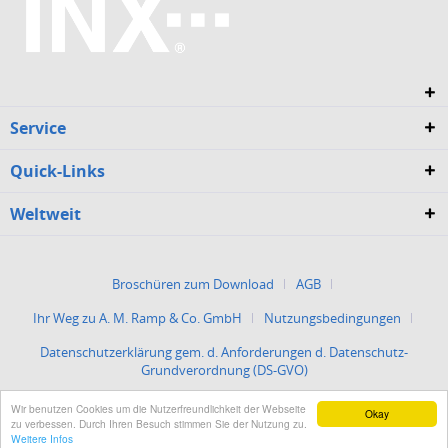
Service
Quick-Links
Weltweit
Broschüren zum Download
AGB
Ihr Weg zu A. M. Ramp & Co. GmbH
Nutzungsbedingungen
Datenschutzerklärung gem. d. Anforderungen d. Datenschutz-
Grundverordnung (DS-GVO)
Wir benutzen Cookies um die Nutzerfreundlichkeit der Webseite
Okay
Impressum
zu verbessen. Durch Ihren Besuch stimmen Sie der Nutzung zu.
Weitere Infos
Copyright © 2025 A. M. Ramp & Co. GmbH