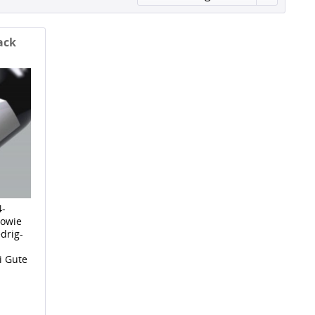
ack
4-
sowie
drig-
ei Gute