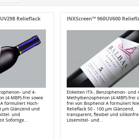
UV298 Relieflack
INXScreen™ 960UV600 Reliefl
nzophenon- und 4-
Etiketten ITX-, Benzophenon- und 
n (4-MBP)-frei sowie
Methylbenzophenon (4-MBP)-frei 
 A formuliert Hoch-
frei von Bisphenol A formuliert Nie
250 μm Glänzend und
Relieflack 50 - 100 μm Glänzend,
ittel- und
transparent, flexibel und silikonfr
t Sofortige...
Lösemittel- und...