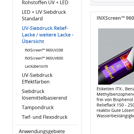
Rohstoffen UV + LED
LED + UV Siebdruck
INXScreen™ 960
Standard
UV-Siebdruck Relief-
Lacke / weitere Lacke -
Übersicht
INXScreen™ 960UV298
INXScreen™ 960UV600
Lackübersicht
UV-Siebdruck
Effektfarben
Etiketten ITX-, Be
Siebdruck
Methylbenzopheno
lösemittelbasierend
frei von Bisphenol
Relieflack 150 - 
Tampondruck
reaktiv Gute Lösem
Wasserbestängigkei
Tief- und Flexodruck
Anwendungsgebiete