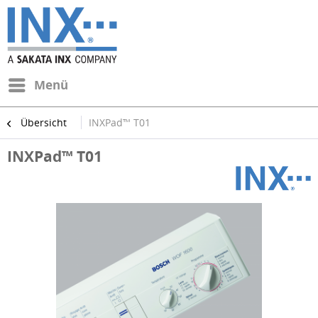
Menü
Übersicht
INXPad™ T01
INXPad™ T01